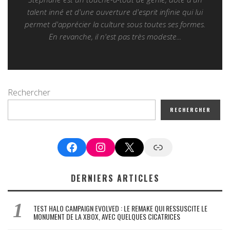
talent inné et d'une ouverture d'esprit infinie qui lui
permet d'apprécier la culture sous toutes ses formes.
En revanche, il n'est pas très modeste...
Rechercher
RECHERCHER
Facebook
Instagram
X
Google News
DERNIERS ARTICLES
TEST HALO CAMPAIGN EVOLVED : LE REMAKE QUI RESSUSCITE LE
MONUMENT DE LA XBOX, AVEC QUELQUES CICATRICES