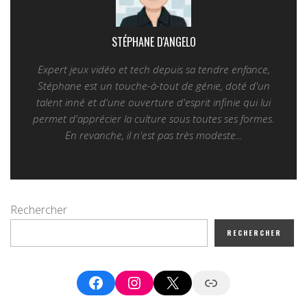
STÉPHANE D'ANGELO
Expert jeux vidéo et tech depuis sa tendre enfance,
Stéphane est un touche-à-tout de génie, doté d'un
talent inné et d'une ouverture d'esprit infinie qui lui
permet d'apprécier la culture sous toutes ses formes.
En revanche, il n'est pas très modeste...
Rechercher
RECHERCHER
Facebook
Instagram
X
Google News