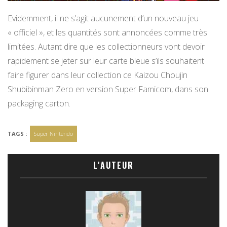
Evidemment, il ne s’agit aucunement d’un nouveau jeu
« officiel », et les quantités sont annoncées comme très
limitées. Autant dire que les collectionneurs vont devoir
rapidement se jeter sur leur carte bleue s’ils souhaitent
faire figurer dans leur collection ce Kaizou Choujin
Shubibinman Zero en version Super Famicom, dans son
packaging carton.
TAGS :
Super Nintendo
L'AUTEUR