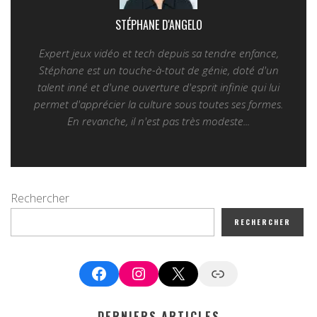
STÉPHANE D'ANGELO
Expert jeux vidéo et tech depuis sa tendre enfance,
Stéphane est un touche-à-tout de génie, doté d'un
talent inné et d'une ouverture d'esprit infinie qui lui
permet d'apprécier la culture sous toutes ses formes.
En revanche, il n'est pas très modeste...
Rechercher
RECHERCHER
Facebook
Instagram
X
Google News
DERNIERS ARTICLES