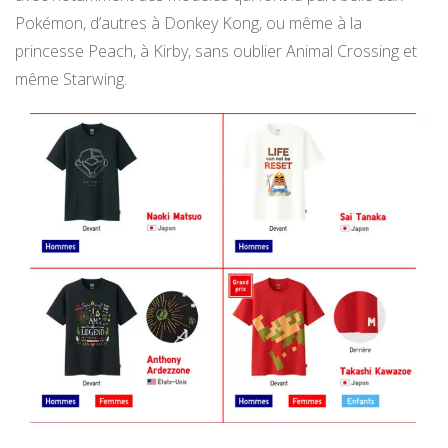
Pokémon, d’autres à Donkey Kong, ou même à la
princesse Peach, à Kirby, sans oublier Animal Crossing et
même Starwing.