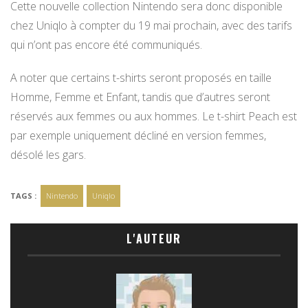
Cette nouvelle collection Nintendo sera donc disponible
chez Uniqlo à compter du 19 mai prochain, avec des tarifs
qui n’ont pas encore été communiqués.
A noter que certains t-shirts seront proposés en taille
Homme, Femme et Enfant, tandis que d’autres seront
réservés aux femmes ou aux hommes. Le t-shirt Peach est
par exemple uniquement décliné en version femmes,
désolé les gars.
TAGS :
Nintendo
Uniqlo
L'AUTEUR