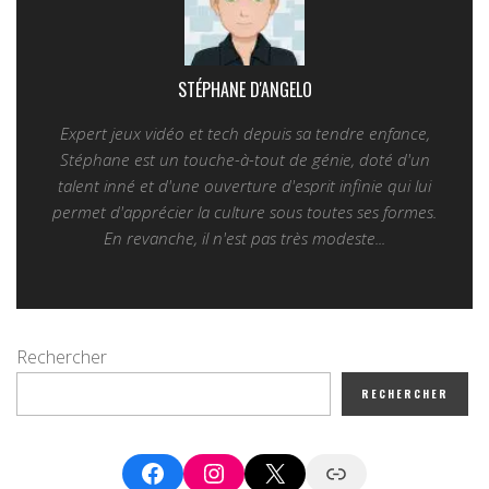
STÉPHANE D'ANGELO
Expert jeux vidéo et tech depuis sa tendre enfance,
Stéphane est un touche-à-tout de génie, doté d'un
talent inné et d'une ouverture d'esprit infinie qui lui
permet d'apprécier la culture sous toutes ses formes.
En revanche, il n'est pas très modeste...
Rechercher
RECHERCHER
Facebook
Instagram
X
Google News