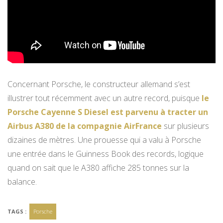
Concernant Porsche, le constructeur allemand s’est
illustrer tout récemment avec un autre record, puisque
le
Porsche Cayenne S Diesel est parvenu à tracter un
Airbus A380 de la compagnie AirFrance
sur plusieurs
dizaines de mètres. Une prouesse qui a valu à Porsche
une entrée dans le Guinness Book des records, logique
quand on sait que le A380 affiche 285 tonnes sur la
balance.
TAGS :
Porsche