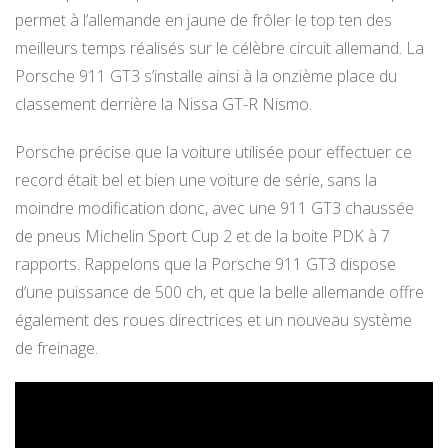
permet à l’allemande en jaune de frôler le top ten des
meilleurs temps réalisés sur le célèbre circuit allemand. La
Porsche 911 GT3 s’installe ainsi à la onzième place du
classement derrière la Nissa GT-R Nismo.
Porsche précise que la voiture utilisée pour effectuer ce
record était bel et bien une voiture de série, sans la
moindre modification donc, avec une 911 GT3 chaussée
de pneus Michelin Sport Cup 2 et de la boite PDK à 7
rapports. Rappelons que la Porsche 911 GT3 dispose
d’une puissance de 500 ch, et que la belle allemande offre
également des roues directrices et un nouveau système
de freinage.