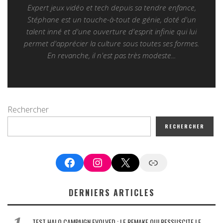
Expert jeux vidéo et tech depuis sa tendre enfance,
Stéphane est un touche-à-tout de génie, doté d'un
talent inné et d'une ouverture d'esprit infinie qui lui
permet d'apprécier la culture sous toutes ses formes.
En revanche, il n'est pas très modeste...
Rechercher
RECHERCHER
Facebook
Instagram
X
Google News
DERNIERS ARTICLES
TEST HALO CAMPAIGN EVOLVED : LE REMAKE QUI RESSUSCITE LE