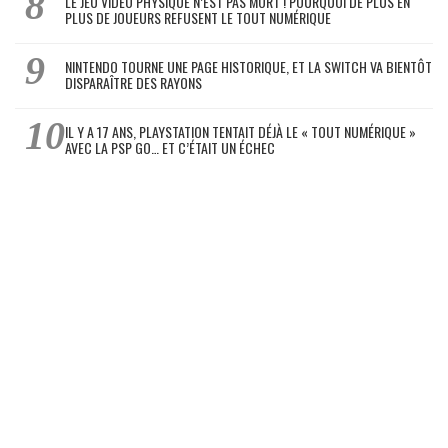
LE JEU VIDÉO PHYSIQUE N’EST PAS MORT ! POURQUOI DE PLUS EN
PLUS DE JOUEURS REFUSENT LE TOUT NUMÉRIQUE
NINTENDO TOURNE UNE PAGE HISTORIQUE, ET LA SWITCH VA BIENTÔT
DISPARAÎTRE DES RAYONS
IL Y A 17 ANS, PLAYSTATION TENTAIT DÉJÀ LE « TOUT NUMÉRIQUE »
AVEC LA PSP GO… ET C’ÉTAIT UN ÉCHEC