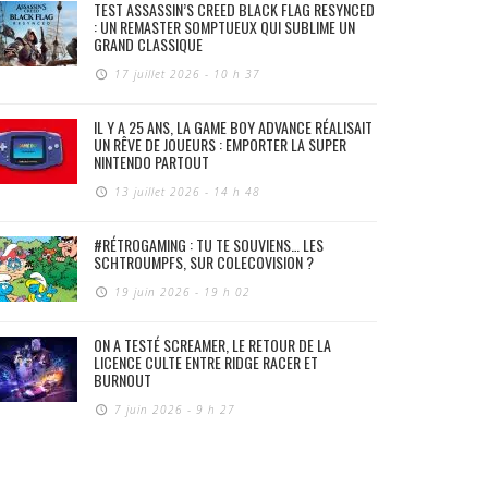
TEST ASSASSIN’S CREED BLACK FLAG RESYNCED
: UN REMASTER SOMPTUEUX QUI SUBLIME UN
GRAND CLASSIQUE
17 juillet 2026 - 10 h 37
IL Y A 25 ANS, LA GAME BOY ADVANCE RÉALISAIT
UN RÊVE DE JOUEURS : EMPORTER LA SUPER
NINTENDO PARTOUT
13 juillet 2026 - 14 h 48
#RÉTROGAMING : TU TE SOUVIENS… LES
SCHTROUMPFS, SUR COLECOVISION ?
19 juin 2026 - 19 h 02
ON A TESTÉ SCREAMER, LE RETOUR DE LA
LICENCE CULTE ENTRE RIDGE RACER ET
BURNOUT
7 juin 2026 - 9 h 27