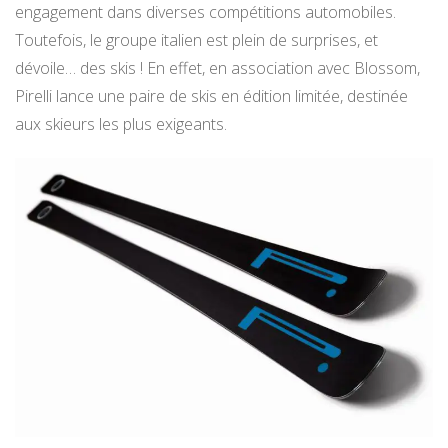
engagement dans diverses compétitions automobiles.
Toutefois, le groupe italien est plein de surprises, et
dévoile… des skis ! En effet, en association avec Blossom,
Pirelli lance une paire de skis en édition limitée, destinée
aux skieurs les plus exigeants.