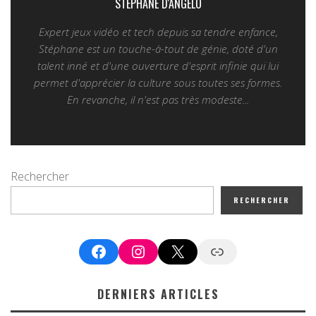
STÉPHANE D'ANGELO
Expert jeux vidéo et tech depuis sa tendre enfance,
Stéphane est un touche-à-tout de génie, doté d'un
talent inné et d'une ouverture d'esprit infinie qui lui
permet d'apprécier la culture sous toutes ses formes.
En revanche, il n'est pas très modeste...
Rechercher
RECHERCHER
Facebook
Instagram
X
Google News
DERNIERS ARTICLES