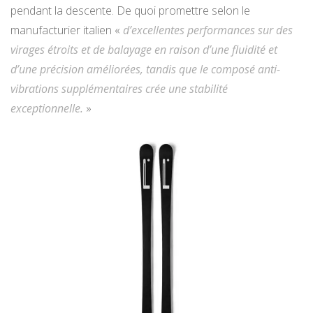
pendant la descente. De quoi promettre selon le
manufacturier italien «
d’excellentes performances sur des
virages étroits et de balayage en raison d’une fluidité et
d’une précision améliorées, tandis que le composé anti-
vibrations supplémentaires crée une stabilité
exceptionnelle.
»