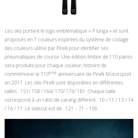
Les skis portent le logo emblématique « P lunga » et sont
proposés en 7 couleurs inspirées du système de codage
des couleurs utilisé par Pirelli pour identifier ses
pneumatiques de course. Une édition limitée de 110 paires
sera produite pour chaque couleur, histoire de
ème
commémorer le 110
anniversaire de Pirelli Motorsport
en 2017. Les skis Pirelli sont disponibles en différentes
tailles : 151/ 158 / 164/ 170/ 176/ 181. Chaque taille
correspond à un ratio de carving différent : 10 / 11 / 13 / 14
/ 16 / 17. Le sidecut est de : 121 – 71 – 106.