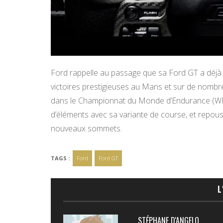
Ford rappelle au passage que sa Ford GT a déjà f
victoires prestigieuses au Mans et sur de nomb
dans le Championnat du Monde d’Endurance (WEC
d’éléments avec sa variante de course, et repou
nouveaux sommets.
TAGS :
Ford
Ford GT
L
STÉPHANE D'ANGELO