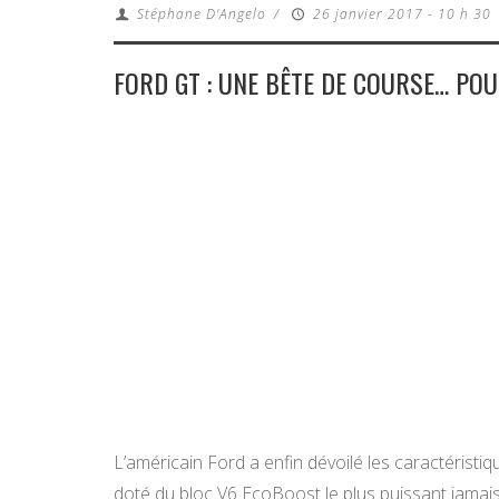
Stéphane D'Angelo
/
26 janvier 2017 - 10 h 30
FORD GT : UNE BÊTE DE COURSE… POU
L’américain Ford a enfin dévoilé les caractéristi
doté du bloc V6 EcoBoost le plus puissant jamais