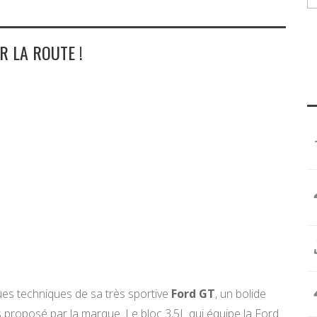
R LA ROUTE !
ques techniques de sa très sportive
Ford GT
, un bolide
 proposé par la marque. Le bloc 3,5L qui équipe la Ford