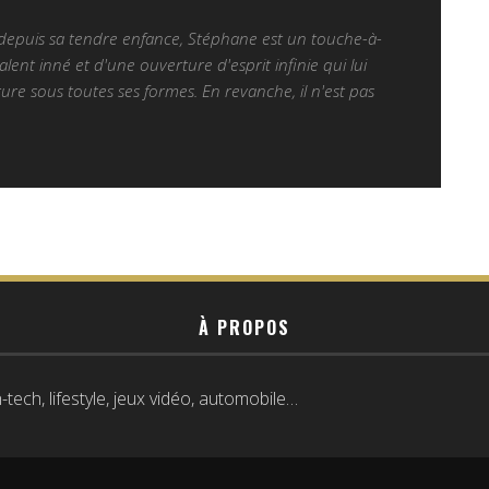
 depuis sa tendre enfance, Stéphane est un touche-à-
alent inné et d'une ouverture d'esprit infinie qui lui
ure sous toutes ses formes. En revanche, il n'est pas
À PROPOS
tech, lifestyle, jeux vidéo, automobile…