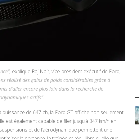
ance”,
explique Raj Nair, vice-président exécutif de Ford,
s réalisé des gains de poids considérables grâce à
rmis d’aller encore plus loin dans la recherche de
odynamiques actifs”.
 sa puissance de 647 ch, la Ford GT affiche non seulement
lle est également capable de filer jusqu’à 347 km/h en
s suspensions et de l’aérodynamique permettent une
ptimiser la portance, la traînée et l’équilibre quelle que