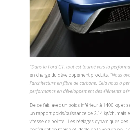
“Dans la Ford GT, tout est tourné vers la perform
en charge du développement produits.
“Nous avon
l’architecture en fibre de carbone. Cela nous a pe
performance en développement des éléments aér
De ce fait, avec un poids inférieur à 1400 kg, et
un rapport poids/puissance de 2,14 kg/ch, mais e
vitesse de pointe ! Les réglages dynamiques de
configuration rapide et idéale de la voiture pour o