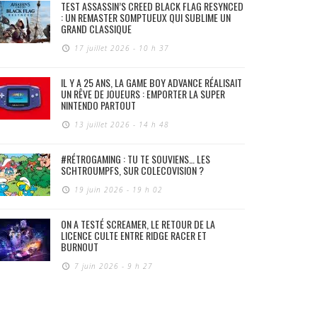
TEST ASSASSIN’S CREED BLACK FLAG RESYNCED
: UN REMASTER SOMPTUEUX QUI SUBLIME UN
GRAND CLASSIQUE
17 juillet 2026 - 10 h 37
IL Y A 25 ANS, LA GAME BOY ADVANCE RÉALISAIT
UN RÊVE DE JOUEURS : EMPORTER LA SUPER
NINTENDO PARTOUT
13 juillet 2026 - 14 h 48
#RÉTROGAMING : TU TE SOUVIENS… LES
SCHTROUMPFS, SUR COLECOVISION ?
19 juin 2026 - 19 h 02
ON A TESTÉ SCREAMER, LE RETOUR DE LA
LICENCE CULTE ENTRE RIDGE RACER ET
BURNOUT
7 juin 2026 - 9 h 27