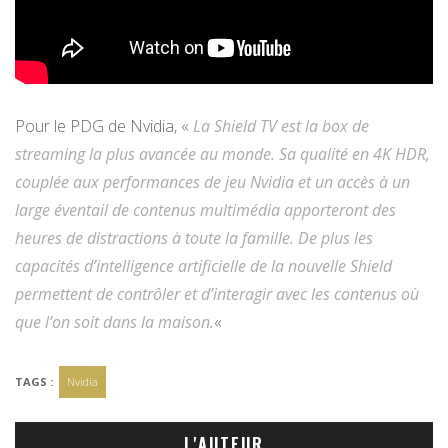
Pour le PDG de Nvidia, «
La Shield TV est la box de
streaming la plus avancée au monde. Sa qualité en 4K HDR,
couplée aux performances de jeu Nvidia et un accès à un
large éventail de contenus multimédia apporteront des
heures de distractions à toute la famille. De plus les
capacités d’intelligence artificielle de la nouvelle Shield
permettent de contrôler et d’interagir avec les contenus où
que l’on soit dans la maison.
«
TAGS :
Nvidia
L'AUTEUR