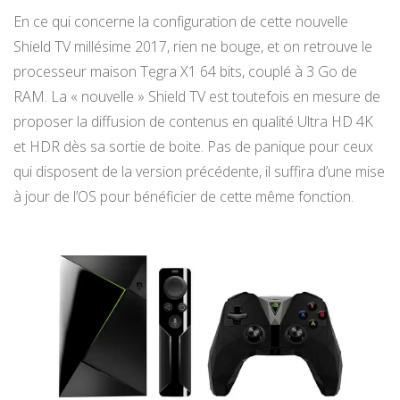
En ce qui concerne la configuration de cette nouvelle
Shield TV millésime 2017, rien ne bouge, et on retrouve le
processeur maison Tegra X1 64 bits, couplé à 3 Go de
RAM. La « nouvelle » Shield TV est toutefois en mesure de
proposer la diffusion de contenus en qualité Ultra HD 4K
et HDR dès sa sortie de boite. Pas de panique pour ceux
qui disposent de la version précédente, il suffira d’une mise
à jour de l’OS pour bénéficier de cette même fonction.