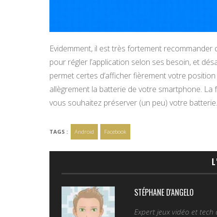
Evidemment, il est très fortement recommander
pour régler l’application selon ses besoin, et dé
permet certes d’afficher fièrement votre position
allègrement la batterie de votre smartphone. La 
vous souhaitez préserver (un peu) votre batterie
TAGS :
Android
Facebook
L
STÉPHANE D'ANGELO
Expert jeux vidéo et tech