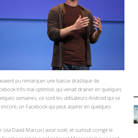
OS avaient pu remarquer une baisse drastique de
cebook très mal optimisé, qui venait drainer en quelques
lques semaines, ce sont les utilisateurs Android qui se
 encore, un Facebook qui peut aspirer en quelques
.
 (via David Marcus) avoir isolé, et surtout corrigé le