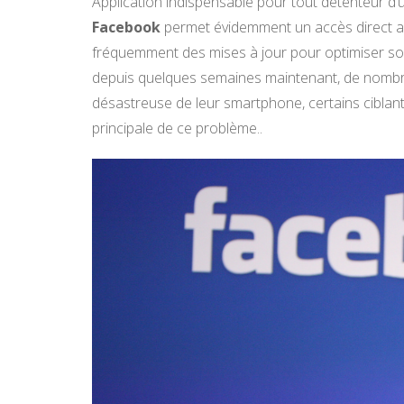
Application indispensable pour tout détenteur 
Facebook
permet évidemment un accès direct au
fréquemment des mises à jour pour optimiser son
depuis quelques semaines maintenant, de nombreu
désastreuse de leur smartphone, certains cib
principale de ce problème..