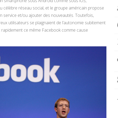
d’un smartphone sous Android comme sous iOS,
 célèbre réseau social, et le groupe américain propose
 service et/ou ajouter des nouveautés. Toutefois,
x utilisateurs se plaignaient de l’autonomie subitement
lant rapidement ce même Facebook comme cause