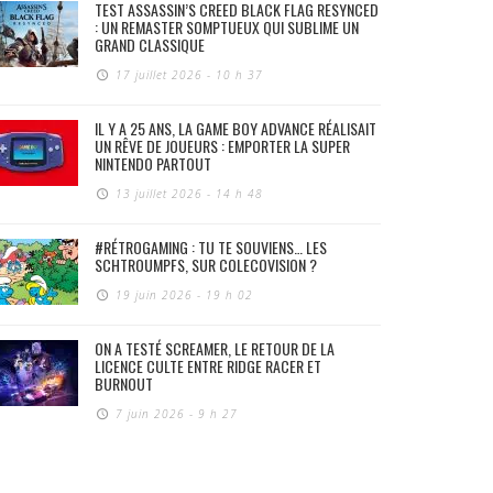
TEST ASSASSIN’S CREED BLACK FLAG RESYNCED
: UN REMASTER SOMPTUEUX QUI SUBLIME UN
GRAND CLASSIQUE
17 juillet 2026 - 10 h 37
IL Y A 25 ANS, LA GAME BOY ADVANCE RÉALISAIT
UN RÊVE DE JOUEURS : EMPORTER LA SUPER
NINTENDO PARTOUT
13 juillet 2026 - 14 h 48
#RÉTROGAMING : TU TE SOUVIENS… LES
SCHTROUMPFS, SUR COLECOVISION ?
19 juin 2026 - 19 h 02
ON A TESTÉ SCREAMER, LE RETOUR DE LA
LICENCE CULTE ENTRE RIDGE RACER ET
BURNOUT
7 juin 2026 - 9 h 27