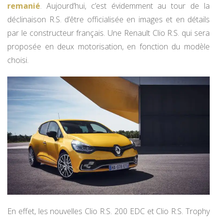
remanié
. Aujourd’hui, c’est évidemment au tour de la
déclinaison R.S. d’être officialisée en images et en détails
par le constructeur français. Une Renault Clio R.S. qui sera
proposée en deux motorisation, en fonction du modèle
choisi.
En effet, les nouvelles Clio R.S. 200 EDC et Clio R.S. Trophy