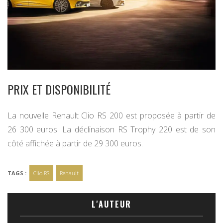
PRIX ET DISPONIBILITÉ
La nouvelle Renault Clio RS 200 est proposée à partir de
26 300 euros. La déclinaison RS Trophy 220 est de son
côté affichée à partir de 29 300 euros.
TAGS :
Clio RS
Renault
L'AUTEUR