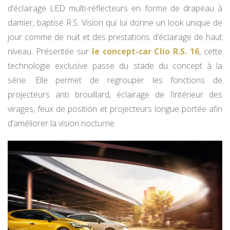
d’éclairage LED multi-réflecteurs en forme de drapeau à
damier, baptisé R.S. Vision qui lui donne un look unique de
jour comme de nuit et des prestations d’éclairage de haut
niveau. Présentée sur
le concept-car Clio R.S. 16
, cette
technologie exclusive passe du stade du concept à la
série. Elle permet de regrouper les fonctions de
projecteurs anti brouillard, éclairage de l’intérieur des
virages, feux de position et projecteurs longue portée afin
d’améliorer la vision nocturne.