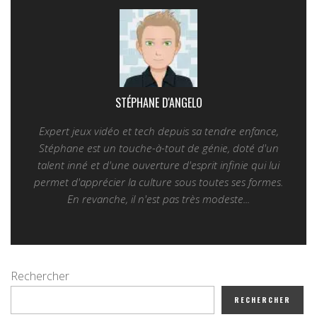
STÉPHANE D'ANGELO
Expert jeux vidéo et tech depuis sa tendre enfance,
Stéphane est un touche-à-tout de génie, doté d'un
talent inné et d'une ouverture d'esprit infinie qui lui
permet d'apprécier la culture sous toutes ses formes.
En revanche, il n'est pas très modeste...
Rechercher
RECHERCHER