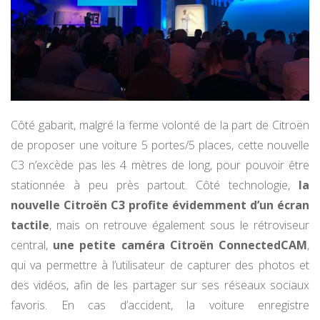
Côté gabarit, malgré la ferme volonté de la part de Citroën
de proposer une voiture 5 portes/5 places, cette nouvelle
C3 n’excède pas les 4 mètres de long, pour pouvoir être
stationnée à peu près partout. Côté technologie,
la
nouvelle Citroën C3 profite évidemment d’un écran
tactile
, mais on retrouve également sous le rétroviseur
central,
une petite caméra Citroën ConnectedCAM
,
qui va permettre à l’utilisateur de capturer des photos et
des vidéos, afin de les partager sur ses réseaux sociaux
favoris. En cas d’accident, la voiture enregistre