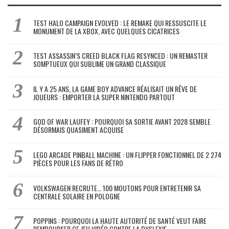
TEST HALO CAMPAIGN EVOLVED : LE REMAKE QUI RESSUSCITE LE
MONUMENT DE LA XBOX, AVEC QUELQUES CICATRICES
TEST ASSASSIN’S CREED BLACK FLAG RESYNCED : UN REMASTER
SOMPTUEUX QUI SUBLIME UN GRAND CLASSIQUE
IL Y A 25 ANS, LA GAME BOY ADVANCE RÉALISAIT UN RÊVE DE
JOUEURS : EMPORTER LA SUPER NINTENDO PARTOUT
GOD OF WAR LAUFEY : POURQUOI SA SORTIE AVANT 2028 SEMBLE
DÉSORMAIS QUASIMENT ACQUISE
LEGO ARCADE PINBALL MACHINE : UN FLIPPER FONCTIONNEL DE 2 274
PIÈCES POUR LES FANS DE RÉTRO
VOLKSWAGEN RECRUTE… 100 MOUTONS POUR ENTRETENIR SA
CENTRALE SOLAIRE EN POLOGNE
POPPINS : POURQUOI LA HAUTE AUTORITÉ DE SANTÉ VEUT FAIRE
REMBOURSER CE JEU VIDÉO CONTRE LA DYSLEXIE