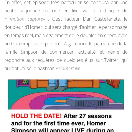
En effet, cet épisode très particulier se conclura par une
petite séquence tournée en live, via la technique de
«
motion capture
« . C’est l’acteur Dan Castellaneta, le
doubleur d’Homer, qui sera chargé d’animer le personnage
en temps réel, mais également de le doubler en direct, avec
un texte improvisé puisqu’il s’agira pour le patriarche de la
famille Simpson de commenter l’actualité, et même de
répondre aux requêtes de quelques élus sur Twitter, qui
auront utilisé le hashtag
#HomerLive
.