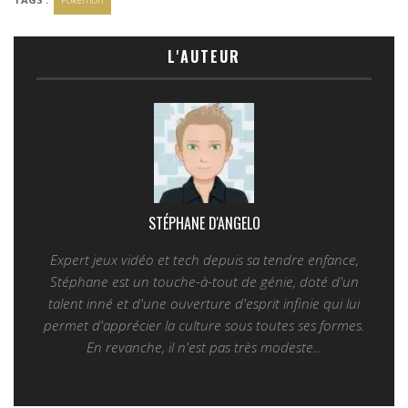
L'AUTEUR
STÉPHANE D'ANGELO
Expert jeux vidéo et tech depuis sa tendre enfance,
Stéphane est un touche-à-tout de génie, doté d'un
talent inné et d'une ouverture d'esprit infinie qui lui
permet d'apprécier la culture sous toutes ses formes.
En revanche, il n'est pas très modeste...