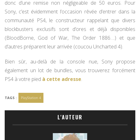
donc d’une remise non négligeable de 50 euros. Pour
Sony, c’est évidemment l’occasion rêvée d’entrer dans la
communauté PS4, le constructeur rappelant que divers
blockbusters exclusifs sont d’ores et déjà disponibles
(BloodBorne, God of War, The Order 1886….) et que
d’autres préparent leur arrivée (coucou Uncharted 4).
Bien sûr, au-delà de la console nue, Sony propose
également un lot de bundles, vous trouverez forcément
PS4 à votre pied
à cette adresse
.
TAGS :
PlayStation 4
L'AUTEUR