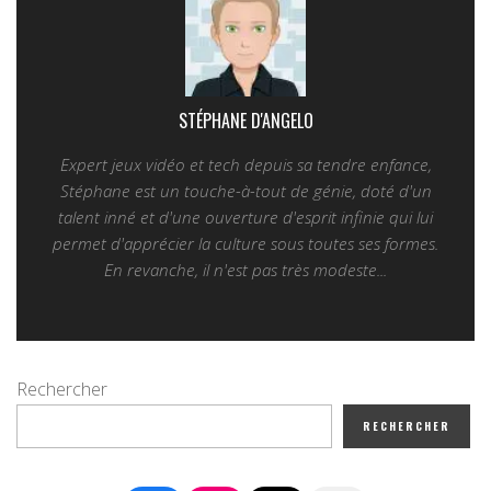
STÉPHANE D'ANGELO
Expert jeux vidéo et tech depuis sa tendre enfance,
Stéphane est un touche-à-tout de génie, doté d'un
talent inné et d'une ouverture d'esprit infinie qui lui
permet d'apprécier la culture sous toutes ses formes.
En revanche, il n'est pas très modeste...
Rechercher
RECHERCHER