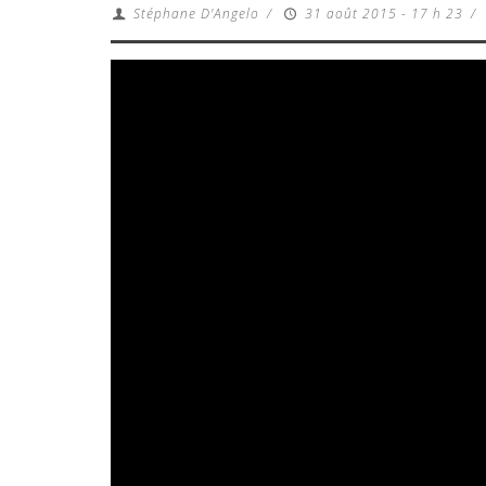
Stéphane D'Angelo
/
31 août 2015 - 17 h 23
/