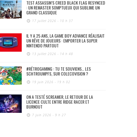
TEST ASSASSIN’S CREED BLACK FLAG RESYNCED
: UN REMASTER SOMPTUEUX QUI SUBLIME UN
GRAND CLASSIQUE
17 juillet 2026 - 10 h 37
IL Y A 25 ANS, LA GAME BOY ADVANCE RÉALISAIT
UN RÊVE DE JOUEURS : EMPORTER LA SUPER
NINTENDO PARTOUT
13 juillet 2026 - 14 h 48
#RÉTROGAMING : TU TE SOUVIENS… LES
SCHTROUMPFS, SUR COLECOVISION ?
19 juin 2026 - 19 h 02
ON A TESTÉ SCREAMER, LE RETOUR DE LA
LICENCE CULTE ENTRE RIDGE RACER ET
BURNOUT
7 juin 2026 - 9 h 27