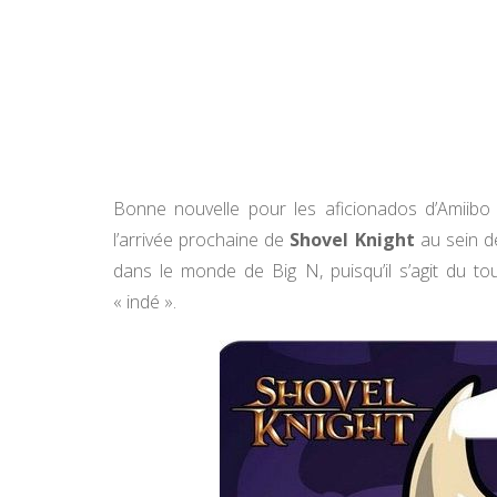
Bonne nouvelle pour les aficionados d’Amiibo (e
l’arrivée prochaine de
Shovel Knight
au sein d
dans le monde de Big N, puisqu’il s’agit du t
« indé ».