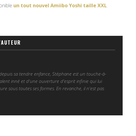
onible
un tout nouvel Amiibo Yoshi taille XXL
.
'AUTEUR
 depuis sa tendre enfance, Stéphane est un touche-à-
alent inné et d'une ouverture d'esprit infinie qui lui
ure sous toutes ses formes. En revanche, il n'est pas