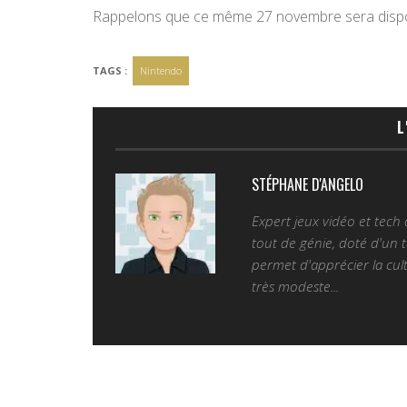
Rappelons que ce même 27 novembre sera disp
TAGS :
Nintendo
L
STÉPHANE D'ANGELO
Expert jeux vidéo et tech
tout de génie, doté d'un t
permet d'apprécier la cult
très modeste...