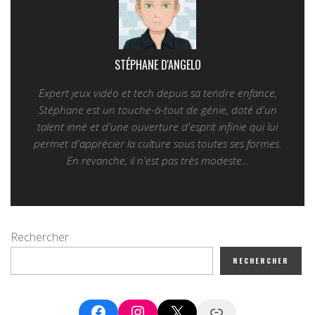
STÉPHANE D'ANGELO
Expert jeux vidéo et tech depuis sa tendre enfance,
Stéphane est un touche-à-tout de génie, doté d'un
talent inné et d'une ouverture d'esprit infinie qui lui
permet d'apprécier la culture sous toutes ses formes.
En revanche, il n'est pas très modeste...
Rechercher
RECHERCHER
Facebook
Instagram
X
Google News