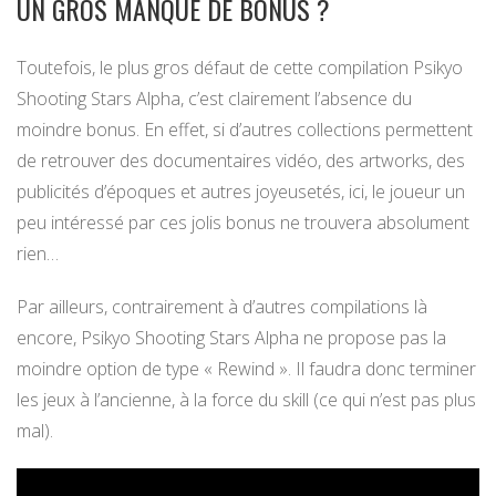
UN GROS MANQUE DE BONUS ?
Toutefois, le plus gros défaut de cette compilation Psikyo
Shooting Stars Alpha, c’est clairement l’absence du
moindre bonus. En effet, si d’autres collections permettent
de retrouver des documentaires vidéo, des artworks, des
publicités d’époques et autres joyeusetés, ici, le joueur un
peu intéressé par ces jolis bonus ne trouvera absolument
rien…
Par ailleurs, contrairement à d’autres compilations là
encore, Psikyo Shooting Stars Alpha ne propose pas la
moindre option de type « Rewind ». Il faudra donc terminer
les jeux à l’ancienne, à la force du skill (ce qui n’est pas plus
mal).