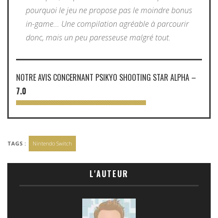
pourquoi le jeu ne propose pas le moindre bonus
in-game... Une compilation agréable à parcourir
donc, mais un peu paresseuse malgré tout.
NOTRE AVIS CONCERNANT PSIKYO SHOOTING STAR ALPHA
–
7.0
TAGS :
Nintendo Switch
L'AUTEUR