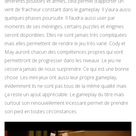
différents pouvoirs et armes, cela permet d’apporter un
vent de fraicheur constant dans le gameplay. Il y’aura aussi
quelques phases poursuite. Il faudra aussi user par
moments de ses méninges, certains puzzles et énigmes
seront disponibles. Elles ne sont jamais très compliquées
mais elles permettent de rendre le jeu très varié. Cody et
May auront chacun des compétences propres qui vont
permettront de progresser dans les niveaux. Le jeu ne
cessera jamais de nous surprendre. Ce qui est une bonne
chose. Les mini-jeux ont aussi leur propre gameplay,
évidemment ils ne sont pas tous de la même qualité mais
ça reste un ajout appréciable. Le gameplay du titre mais
surtout son renouvellement incessant permet de prendre
son pied en toutes circonstances.