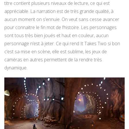
titre contient plusieurs niveaux de lecture, ce qui est
appréciable. La narration est de très grande qualité, à
aucun moment on s’ennuie. On veut sans cesse avancer
pour connaitre le fin mot de l’histoire. Les personnages
sont tous très bien joués et haut en couleur, aucun
personnage n’est à jeter. Ce qui rend It Takes Two si bon
c’est sa mise en scène, elle est sublime, les jeux de
caméras en autres permettent de la rendre très
dynamique.