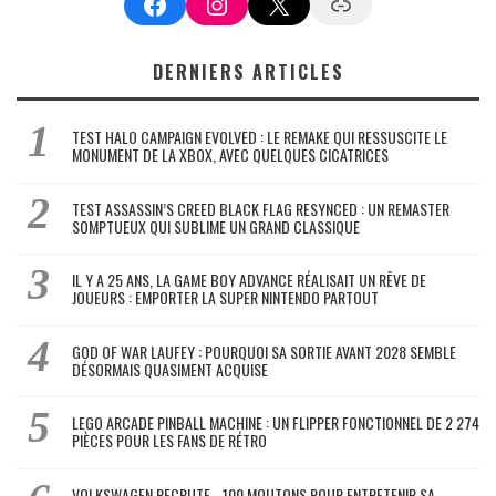
Facebook
Instagram
X
Google News
DERNIERS ARTICLES
TEST HALO CAMPAIGN EVOLVED : LE REMAKE QUI RESSUSCITE LE
MONUMENT DE LA XBOX, AVEC QUELQUES CICATRICES
TEST ASSASSIN’S CREED BLACK FLAG RESYNCED : UN REMASTER
SOMPTUEUX QUI SUBLIME UN GRAND CLASSIQUE
IL Y A 25 ANS, LA GAME BOY ADVANCE RÉALISAIT UN RÊVE DE
JOUEURS : EMPORTER LA SUPER NINTENDO PARTOUT
GOD OF WAR LAUFEY : POURQUOI SA SORTIE AVANT 2028 SEMBLE
DÉSORMAIS QUASIMENT ACQUISE
LEGO ARCADE PINBALL MACHINE : UN FLIPPER FONCTIONNEL DE 2 274
PIÈCES POUR LES FANS DE RÉTRO
VOLKSWAGEN RECRUTE… 100 MOUTONS POUR ENTRETENIR SA