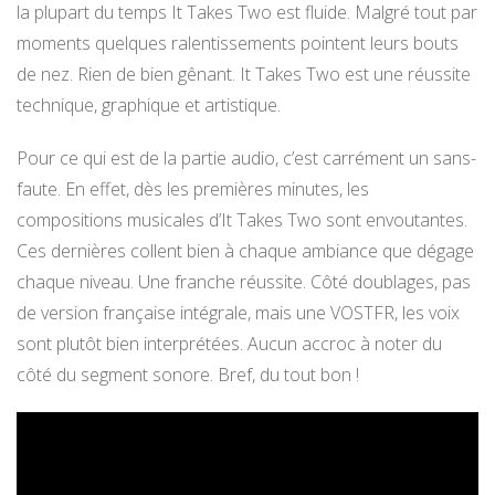
la plupart du temps It Takes Two est fluide. Malgré tout par
moments quelques ralentissements pointent leurs bouts
de nez. Rien de bien gênant. It Takes Two est une réussite
technique, graphique et artistique.
Pour ce qui est de la partie audio, c’est carrément un sans-
faute. En effet, dès les premières minutes, les
compositions musicales d’It Takes Two sont envoutantes.
Ces dernières collent bien à chaque ambiance que dégage
chaque niveau. Une franche réussite. Côté doublages, pas
de version française intégrale, mais une VOSTFR, les voix
sont plutôt bien interprétées. Aucun accroc à noter du
côté du segment sonore. Bref, du tout bon !