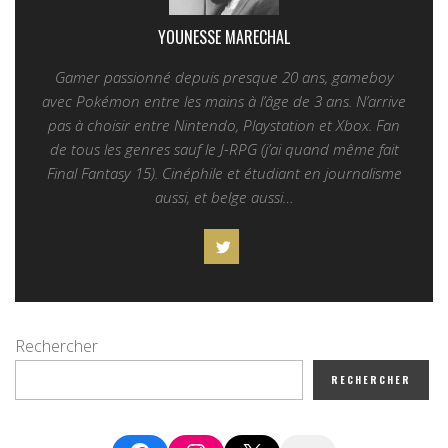
YOUNESSE MARECHAL
Gamer passionné depuis presque 20 ans, gameboy
avec Pokémon entre les mains à l’âge de 3 ans. N’arrive
pas à choisir entre Nintendo, Playstation et Xbox. Fan
de tous les genres sauf le J-RPG (j’ai quand même fait
Final Fantasy 15). Cinéphile et étudiant en journalisme
aussi, et belge aussi…
Rechercher
RECHERCHER