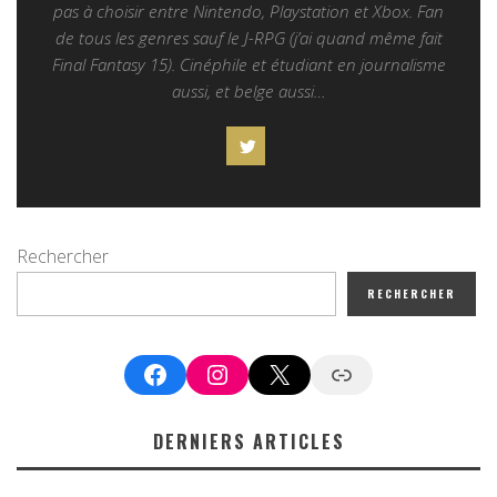
pas à choisir entre Nintendo, Playstation et Xbox. Fan
de tous les genres sauf le J-RPG (j’ai quand même fait
Final Fantasy 15). Cinéphile et étudiant en journalisme
aussi, et belge aussi…
Rechercher
RECHERCHER
Facebook
Instagram
X
Google News
DERNIERS ARTICLES