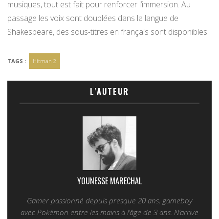
musiques, tout est fait pour renforcer l’immersion. Au
passage les voix sont doublées dans la langue de
Shakespeare, des sous-titres en français sont disponibles.
TAGS :
Hitman 2
L'AUTEUR
YOUNESSE MARECHAL
Gamer passionné depuis presque 20 ans, gameboy
avec Pokémon entre les mains à l’âge de 3 ans. N’arrive