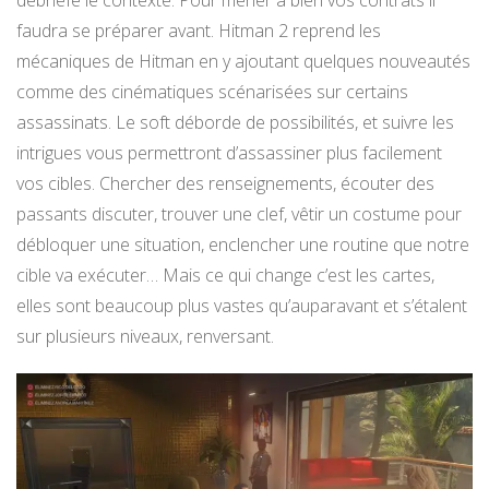
débriefe le contexte. Pour mener à bien vos contrats il
faudra se préparer avant. Hitman 2 reprend les
mécaniques de Hitman en y ajoutant quelques nouveautés
comme des cinématiques scénarisées sur certains
assassinats. Le soft déborde de possibilités, et suivre les
intrigues vous permettront d’assassiner plus facilement
vos cibles. Chercher des renseignements, écouter des
passants discuter, trouver une clef, vêtir un costume pour
débloquer une situation, enclencher une routine que notre
cible va exécuter… Mais ce qui change c’est les cartes,
elles sont beaucoup plus vastes qu’auparavant et s’étalent
sur plusieurs niveaux, renversant.