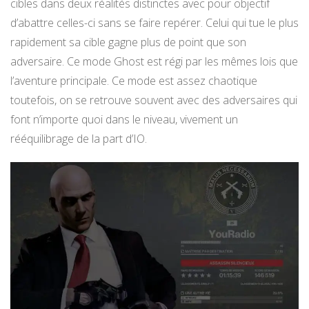
cibles dans deux réalités distinctes avec pour objectif
d’abattre celles-ci sans se faire repérer. Celui qui tue le plus
rapidement sa cible gagne plus de point que son
adversaire. Ce mode Ghost est régi par les mêmes lois que
l’aventure principale. Ce mode est assez chaotique
toutefois, on se retrouve souvent avec des adversaires qui
font n’importe quoi dans le niveau, vivement un
rééquilibrage de la part d’IO.