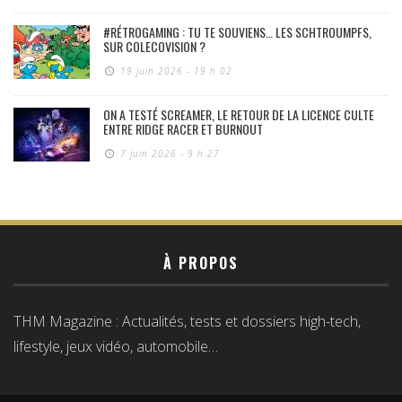
#RÉTROGAMING : TU TE SOUVIENS… LES SCHTROUMPFS,
SUR COLECOVISION ?
19 juin 2026 - 19 h 02
ON A TESTÉ SCREAMER, LE RETOUR DE LA LICENCE CULTE
ENTRE RIDGE RACER ET BURNOUT
7 juin 2026 - 9 h 27
À PROPOS
THM Magazine : Actualités, tests et dossiers high-tech,
lifestyle, jeux vidéo, automobile…