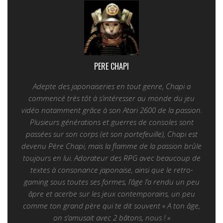
PERE CHAPI
Adepte des japonaiseries en tout genre, Chapi a
commencé très tôt à s’intéresser au monde du jeu
vidéo notamment grâce à son Atari 2600 de la passion.
Plusieurs générations et guerres de consoles sont
passées sur son corps (et son portefeuille), Chapi est
devenu Père Chapi, mais la flamme de la passion brûle
toujours en lui. Adorateur des RPG avec beaucoup de
textes à consonance japonaise, ainsi que le retro-
gaming sous toutes ses formes, l’âge l’a rendu un peu
âpre et acerbe sur les jeux contemporains, un peu
comme ton grand père qui te dit souvent « A ton âge,
on s’amusait avec 2 bâtons, nous ! »