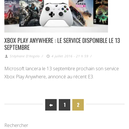
XBOX PLAY ANYWHERE : LE SERVICE DISPONIBLE LE 13
SEPTEMBRE
Stéphane D'Angelo
/
4 juillet 2016 - 21 h 59
/
Microsoft lancera le 13 septembre prochain son service
Xbox Play Anywhere, annoncé au récent E3.
1
2
Rechercher