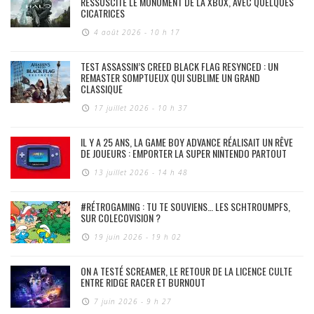
RESSUSCITE LE MONUMENT DE LA XBOX, AVEC QUELQUES
CICATRICES
4 août 2026 - 10 h 17
TEST ASSASSIN’S CREED BLACK FLAG RESYNCED : UN
REMASTER SOMPTUEUX QUI SUBLIME UN GRAND
CLASSIQUE
17 juillet 2026 - 10 h 37
IL Y A 25 ANS, LA GAME BOY ADVANCE RÉALISAIT UN RÊVE
DE JOUEURS : EMPORTER LA SUPER NINTENDO PARTOUT
13 juillet 2026 - 14 h 48
#RÉTROGAMING : TU TE SOUVIENS… LES SCHTROUMPFS,
SUR COLECOVISION ?
19 juin 2026 - 19 h 02
ON A TESTÉ SCREAMER, LE RETOUR DE LA LICENCE CULTE
ENTRE RIDGE RACER ET BURNOUT
7 juin 2026 - 9 h 27