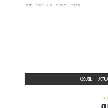
TESTS
ESSAIS
AVIS
CONTACT
L’ÉQUIPE
ACCUEIL
ACTUA
ART
O