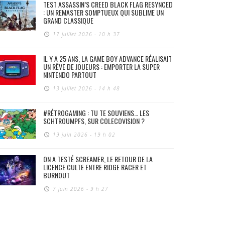
TEST ASSASSIN’S CREED BLACK FLAG RESYNCED
: UN REMASTER SOMPTUEUX QUI SUBLIME UN
GRAND CLASSIQUE
17 juillet 2026 - 10 h 37
IL Y A 25 ANS, LA GAME BOY ADVANCE RÉALISAIT
UN RÊVE DE JOUEURS : EMPORTER LA SUPER
NINTENDO PARTOUT
13 juillet 2026 - 14 h 48
#RÉTROGAMING : TU TE SOUVIENS… LES
SCHTROUMPFS, SUR COLECOVISION ?
19 juin 2026 - 19 h 02
ON A TESTÉ SCREAMER, LE RETOUR DE LA
LICENCE CULTE ENTRE RIDGE RACER ET
BURNOUT
7 juin 2026 - 9 h 27