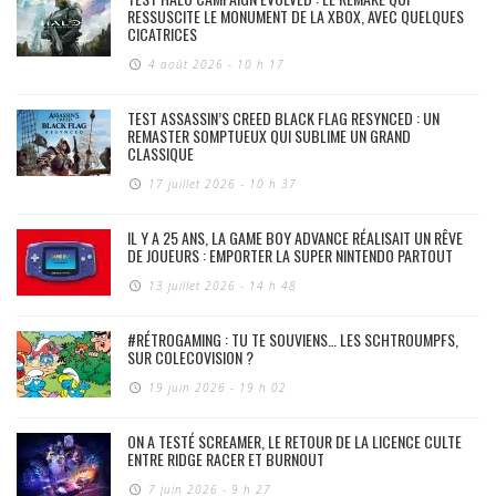
RESSUSCITE LE MONUMENT DE LA XBOX, AVEC QUELQUES
CICATRICES
4 août 2026 - 10 h 17
TEST ASSASSIN’S CREED BLACK FLAG RESYNCED : UN
REMASTER SOMPTUEUX QUI SUBLIME UN GRAND
CLASSIQUE
17 juillet 2026 - 10 h 37
IL Y A 25 ANS, LA GAME BOY ADVANCE RÉALISAIT UN RÊVE
DE JOUEURS : EMPORTER LA SUPER NINTENDO PARTOUT
13 juillet 2026 - 14 h 48
#RÉTROGAMING : TU TE SOUVIENS… LES SCHTROUMPFS,
SUR COLECOVISION ?
19 juin 2026 - 19 h 02
ON A TESTÉ SCREAMER, LE RETOUR DE LA LICENCE CULTE
ENTRE RIDGE RACER ET BURNOUT
7 juin 2026 - 9 h 27