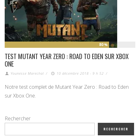
80
%
TEST MUTANT YEAR ZERO : ROAD TO EDEN SUR XBOX
ONE
Younesse Marechal
/
10 décembre 2018 - 9 h 52
/
Notre test complet de Mutant Year Zero : Road to Eden
sur Xbox One.
Rechercher
RECHERCHER