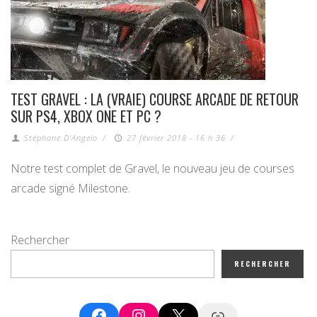
TEST GRAVEL : LA (VRAIE) COURSE ARCADE DE RETOUR
SUR PS4, XBOX ONE ET PC ?
Stéphane D'Angelo
/
27 février 2018 - 16 h 36
/
Notre test complet de Gravel, le nouveau jeu de courses
arcade signé Milestone.
Rechercher
RECHERCHER
Facebook
Instagram
X
Google News