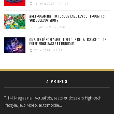
13 juillet 2026 - 14 h 48
#RÉTROGAMING : TU TE SOUVIENS… LES SCHTROUMPFS,
SUR COLECOVISION ?
19 juin 2026 - 19 h 02
ON A TESTÉ SCREAMER, LE RETOUR DE LA LICENCE CULTE
ENTRE RIDGE RACER ET BURNOUT
7 juin 2026 - 9 h 27
À PROPOS
THM Magazine : Actualités, tests et dossiers high-tech,
lifestyle, jeux vidéo, automobile…