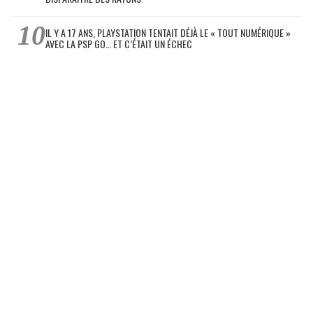
IL Y A 17 ANS, PLAYSTATION TENTAIT DÉJÀ LE « TOUT NUMÉRIQUE »
AVEC LA PSP GO… ET C’ÉTAIT UN ÉCHEC