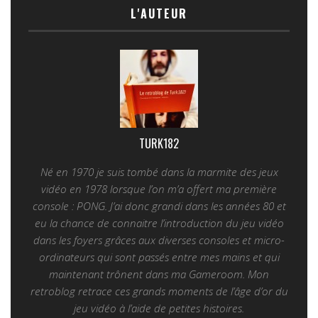
L'AUTEUR
TURK182
Né en 1970 je suis tombé dans la marmite des jeux
vidéo en 1978 lorsque l’on m’a offert ma première
console : PONG. J’ai donc grandi dans les années 80 et
eu la chance de connaitre l’introduction du jeu vidéo
dans les foyers grâces aux diverses consoles et micro-
ordinateurs qui sont passés entre mes mains et qui
maintenant trônent dans ma Gameroom. Mon
retroblog retrace ces grands moments de l’âge d’or du
jeu vidéo à l’aide de petites histoires.