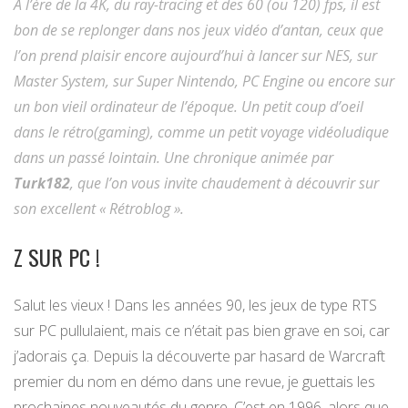
A l’ère de la 4K, du ray-tracing et des 60 (ou 120) fps, il est
bon de se replonger dans nos jeux vidéo d’antan, ceux que
l’on prend plaisir encore aujourd’hui à lancer sur NES, sur
Master System, sur Super Nintendo, PC Engine ou encore sur
un bon vieil ordinateur de l’époque. Un petit coup d’oeil
dans le rétro(gaming), comme un petit voyage vidéoludique
dans un passé lointain. Une chronique animée par
Turk182
, que l’on vous invite chaudement à découvrir sur
son excellent « Rétroblog ».
Z SUR PC !
Salut les vieux ! Dans les années 90, les jeux de type RTS
sur PC pullulaient, mais ce n’était pas bien grave en soi, car
j’adorais ça. Depuis la découverte par hasard de Warcraft
premier du nom en démo dans une revue, je guettais les
prochaines nouveautés du genre. C’est en 1996, alors que