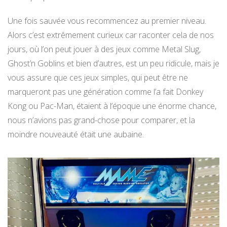
Une fois sauvée vous recommencez au premier niveau.
Alors c’est extrêmement curieux car raconter cela de nos
jours, où l’on peut jouer à des jeux comme Metal Slug,
Ghost’n Goblins et bien d’autres, est un peu ridicule, mais je
vous assure que ces jeux simples, qui peut être ne
marqueront pas une génération comme l’a fait Donkey
Kong ou Pac-Man, étaient à l’époque une énorme chance,
nous n’avions pas grand-chose pour comparer, et la
moindre nouveauté était une aubaine.