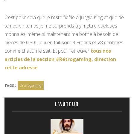
C’est pour cela que je reste fidèle à Jungle King et que de
temps en temps je me surprends à y mettre quelques
monnaies, même si maintenant ma borne à besoin de
pièces de 0,50€, qui en fait sont 3 Francs et 28 centimes
comme chacun le sait. Et pour retrouver
tous nos
articles de la section #Rétrogaming, direction
cette adresse
.
TAGS :
#retrogaming
L'AUTEUR