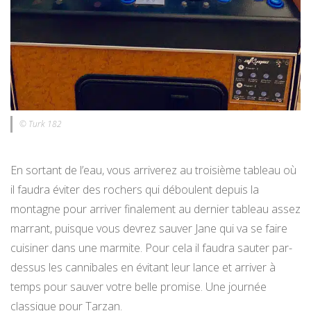
© Turk 182
En sortant de l’eau, vous arriverez au troisième tableau où
il faudra éviter des rochers qui déboulent depuis la
montagne pour arriver finalement au dernier tableau assez
marrant, puisque vous devrez sauver Jane qui va se faire
cuisiner dans une marmite. Pour cela il faudra sauter par-
dessus les cannibales en évitant leur lance et arriver à
temps pour sauver votre belle promise. Une journée
classique pour Tarzan.