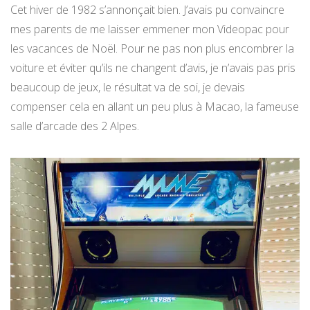
Cet hiver de 1982 s’annonçait bien. J’avais pu convaincre
mes parents de me laisser emmener mon Videopac pour
les vacances de Noël. Pour ne pas non plus encombrer la
voiture et éviter qu’ils ne changent d’avis, je n’avais pas pris
beaucoup de jeux, le résultat va de soi, je devais
compenser cela en allant un peu plus à Macao, la fameuse
salle d’arcade des 2 Alpes.