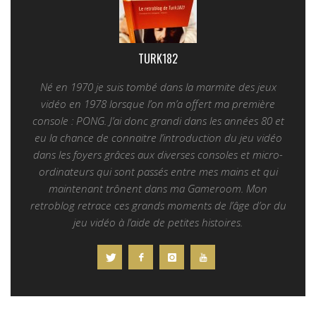
TURK182
Né en 1970 je suis tombé dans la marmite des jeux
vidéo en 1978 lorsque l’on m’a offert ma première
console : PONG. J’ai donc grandi dans les années 80 et
eu la chance de connaitre l’introduction du jeu vidéo
dans les foyers grâces aux diverses consoles et micro-
ordinateurs qui sont passés entre mes mains et qui
maintenant trônent dans ma Gameroom. Mon
retroblog retrace ces grands moments de l’âge d’or du
jeu vidéo à l’aide de petites histoires.