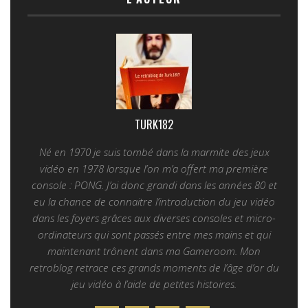
TURK182
Né en 1970 je suis tombé dans la marmite des jeux
vidéo en 1978 lorsque l’on m’a offert ma première
console : PONG. J’ai donc grandi dans les années 80 et
eu la chance de connaitre l’introduction du jeu vidéo
dans les foyers grâces aux diverses consoles et micro-
ordinateurs qui sont passés entre mes mains et qui
maintenant trônent dans ma Gameroom. Mon
retroblog retrace ces grands moments de l’âge d’or du
jeu vidéo à l’aide de petites histoires.