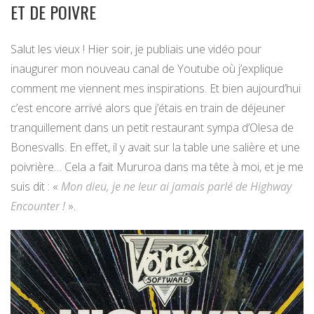
ET DE POIVRE
Salut les vieux ! Hier soir, je publiais une vidéo pour
inaugurer mon nouveau canal de Youtube où j’explique
comment me viennent mes inspirations. Et bien aujourd’hui
c’est encore arrivé alors que j’étais en train de déjeuner
tranquillement dans un petit restaurant sympa d’Olesa de
Bonesvalls. En effet, il y avait sur la table une salière et une
poivrière… Cela a fait Mururoa dans ma tête à moi, et je me
suis dit : «
Mon dieu, je ne leur ai jamais parlé de Highway
Encounter !
».