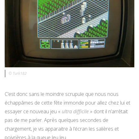
© Turk182
C’est donc sans le moindre scrupule que nous nous
échappâmes de cette fête immonde pour allez chez lui et
essayer ce nouveau jeu «
ultra difficile
» dont il n’arrêtait
pas de me parler. Après quelques secondes de
chargement, je vis apparaitre à l’écran les salières et
poivrières à la queue leu leu.