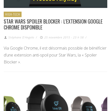
HIGH-TECH
STAR WARS SPOILER BLOCKER : L’EXTENSION GOOGLE
CHROME DISPONIBLE
Stéphane D'Angelo
/
25 novembre 2015 - 23 h 58
/
Via Google Chrome, il est désormais possible de bénéficier
d’une extension anti-spoil pour Star Wars, la « Spoiler
Blocker ».