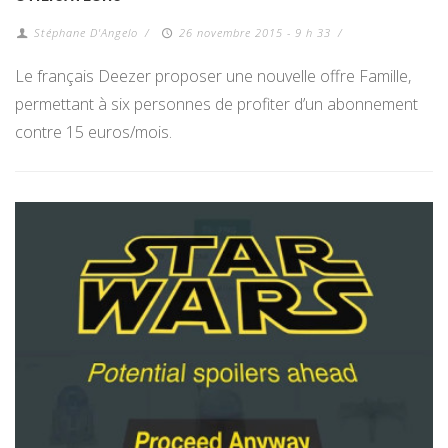
Stéphane D'Angelo
/
26 novembre 2015 - 9 h 33
/
Le français Deezer proposer une nouvelle offre Famille,
permettant à six personnes de profiter d’un abonnement
contre 15 euros/mois.