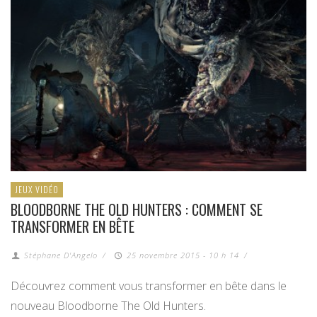
JEUX VIDÉO
BLOODBORNE THE OLD HUNTERS : COMMENT SE
TRANSFORMER EN BÊTE
Stéphane D'Angelo
/
25 novembre 2015 - 10 h 14
/
Découvrez comment vous transformer en bête dans le
nouveau Bloodborne The Old Hunters.