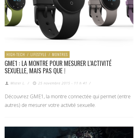
HIGH-TECH
/
LIFESTYLE
/
MONTRES
GME1 : LA MONTRE POUR MESURER L’ACTIVITÉ
SEXUELLE, MAIS PAS QUE !
Mister L.
/
25 novembre 2015 - 11 h 41
/
Découvrez GME1, la montre connectée qui permet (entre
autres) de mesurer votre activité sexuelle.