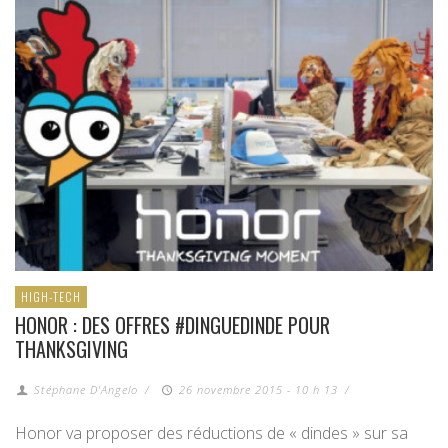
HIGH-TECH
HONOR : DES OFFRES #DINGUEDINDE POUR
THANKSGIVING
Stéphane D'Angelo
/
26 novembre 2015 - 10 h 13
/
Honor va proposer des réductions de « dindes » sur sa