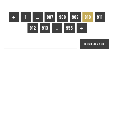
1
…
907
908
909
910
911
912
913
…
955
RECHERCHER