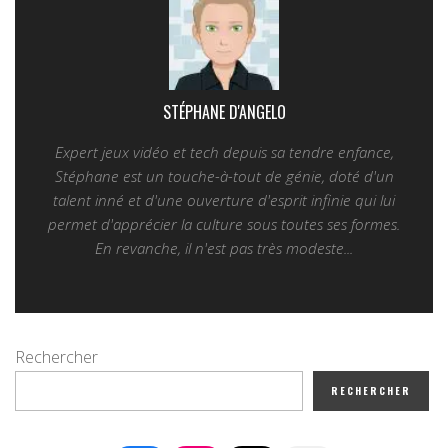
STÉPHANE D'ANGELO
Expert jeux vidéo et tech depuis sa tendre enfance,
Stéphane est un touche-à-tout de génie, doté d'un
talent inné et d'une ouverture d'esprit infinie qui lui
permet d'apprécier la culture sous toutes ses formes.
En revanche, il n'est pas très modeste...
Rechercher
RECHERCHER