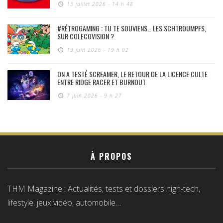
13 juillet 2026 - 14 h 48
#RÉTROGAMING : TU TE SOUVIENS… LES SCHTROUMPFS,
SUR COLECOVISION ?
19 juin 2026 - 19 h 02
ON A TESTÉ SCREAMER, LE RETOUR DE LA LICENCE CULTE
ENTRE RIDGE RACER ET BURNOUT
7 juin 2026 - 9 h 27
À PROPOS
THM Magazine : Actualités, tests et dossiers high-tech,
lifestyle, jeux vidéo, automobile…