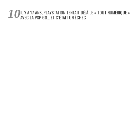
IL Y A 17 ANS, PLAYSTATION TENTAIT DÉJÀ LE « TOUT NUMÉRIQUE »
AVEC LA PSP GO… ET C’ÉTAIT UN ÉCHEC