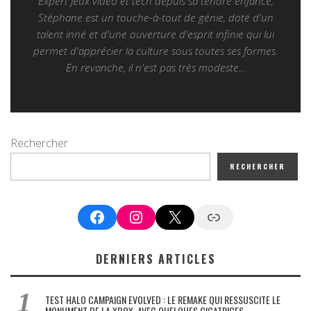
Expert jeux vidéo et tech depuis sa tendre enfance,
Stéphane est un touche-à-tout de génie, doté d'un
talent inné et d'une ouverture d'esprit infinie qui lui
permet d'apprécier la culture sous toutes ses formes.
En revanche, il n'est pas très modeste...
Rechercher
RECHERCHER
Facebook
Instagram
X
Google News
DERNIERS ARTICLES
TEST HALO CAMPAIGN EVOLVED : LE REMAKE QUI RESSUSCITE LE
MONUMENT DE LA XBOX, AVEC QUELQUES CICATRICES