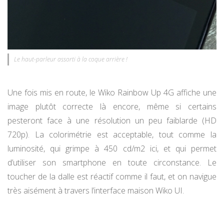
Le haut-parleur assorti à la coque arrière !
Une fois mis en route, le Wiko Rainbow Up 4G affiche une
image plutôt correcte là encore, même si certains
pesteront face à une résolution un peu faiblarde (HD
720p). La colorimétrie est acceptable, tout comme la
luminosité, qui grimpe à 450 cd/m2 ici, et qui permet
d’utiliser son smartphone en toute circonstance. Le
toucher de la dalle est réactif comme il faut, et on navigue
très aisément à travers l’interface maison Wiko UI.