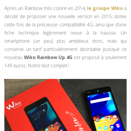
Après un Rainbow très coloré en 2014,
le groupe Wiko
a
décidé de proposer une nouvelle version en 2015, dotée
cette fois de la précieuse compatibilité 4G, ainsi que d’une
fiche technique légèrement revue à la hausse. Un
smartphone (un peu) plus ambitieux donc, mais qui
conserve un tarif particulièrement abordable puisque ce
nouveau
Wiko Rainbow Up 4G
est proposé à seulement
149 euros. Notre test complet !