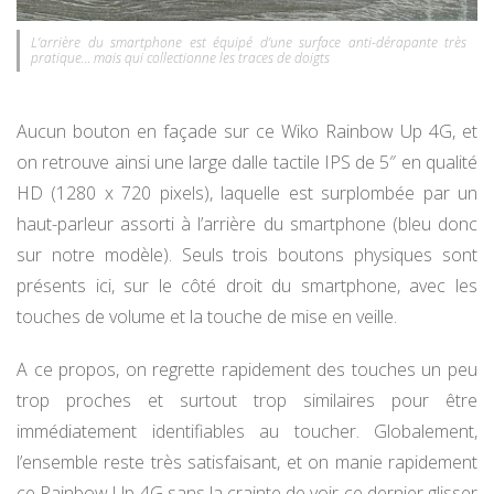
L’arrière du smartphone est équipé d’une surface anti-dérapante très
pratique… mais qui collectionne les traces de doigts
Aucun bouton en façade sur ce Wiko Rainbow Up 4G, et
on retrouve ainsi une large dalle tactile IPS de 5″ en qualité
HD (1280 x 720 pixels), laquelle est surplombée par un
haut-parleur assorti à l’arrière du smartphone (bleu donc
sur notre modèle). Seuls trois boutons physiques sont
présents ici, sur le côté droit du smartphone, avec les
touches de volume et la touche de mise en veille.
A ce propos, on regrette rapidement des touches un peu
trop proches et surtout trop similaires pour être
immédiatement identifiables au toucher. Globalement,
l’ensemble reste très satisfaisant, et on manie rapidement
ce Rainbow Up 4G sans la crainte de voir ce dernier glisser