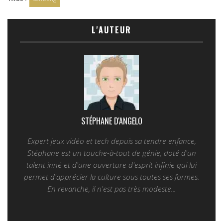
L'AUTEUR
STÉPHANE D'ANGELO
Expert jeux vidéo et tech depuis sa tendre enfance,
Stéphane est un touche-à-tout de génie, doté d'un
talent inné et d'une ouverture d'esprit infinie qui lui
permet d'apprécier la culture sous toutes ses formes.
En revanche, il n'est pas très modeste...