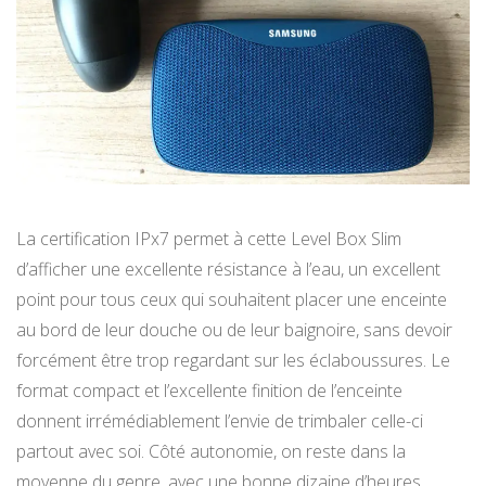
La certification IPx7 permet à cette Level Box Slim
d’afficher une excellente résistance à l’eau, un excellent
point pour tous ceux qui souhaitent placer une enceinte
au bord de leur douche ou de leur baignoire, sans devoir
forcément être trop regardant sur les éclaboussures. Le
format compact et l’excellente finition de l’enceinte
donnent irrémédiablement l’envie de trimbaler celle-ci
partout avec soi. Côté autonomie, on reste dans la
moyenne du genre, avec une bonne dizaine d’heures