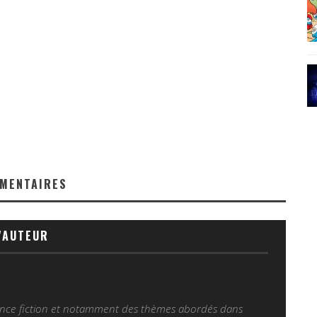
MENTAIRES
'AUTEUR
ience fiction et notamment des thèmes abordés dans