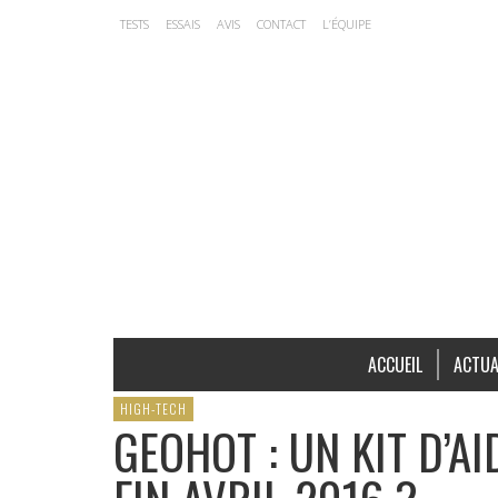
TESTS
ESSAIS
AVIS
CONTACT
L’ÉQUIPE
ACCUEIL
ACTUA
HIGH-TECH
GEOHOT : UN KIT D’AI