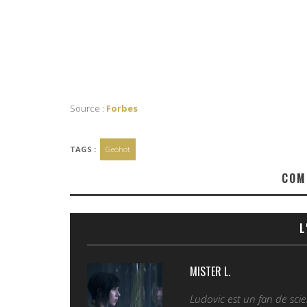
Source :
Forbes
TAGS :
Geohot
COM
L
MISTER L.
Ludovic est un fan de sc