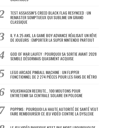
TEST ASSASSIN’S CREED BLACK FLAG RESYNCED : UN
REMASTER SOMPTUEUX QUI SUBLIME UN GRAND
CLASSIQUE
IL Y A 25 ANS, LA GAME BOY ADVANCE RÉALISAIT UN RÊVE
DE JOUEURS : EMPORTER LA SUPER NINTENDO PARTOUT
GOD OF WAR LAUFEY : POURQUOI SA SORTIE AVANT 2028
SEMBLE DÉSORMAIS QUASIMENT ACQUISE
LEGO ARCADE PINBALL MACHINE : UN FLIPPER
FONCTIONNEL DE 2 274 PIÈCES POUR LES FANS DE RÉTRO
VOLKSWAGEN RECRUTE… 100 MOUTONS POUR
ENTRETENIR SA CENTRALE SOLAIRE EN POLOGNE
POPPINS : POURQUOI LA HAUTE AUTORITÉ DE SANTÉ VEUT
FAIRE REMBOURSER CE JEU VIDÉO CONTRE LA DYSLEXIE
LE JEU VIDÉO PHYSIQUE N’EST PAS MORT ! POURQUOI DE