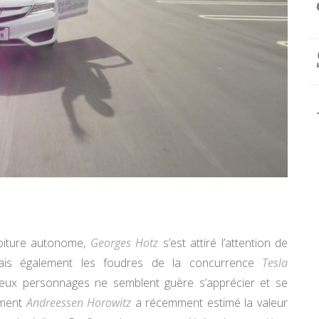
voiture autonome,
Georges Hotz
s’est attiré l’attention de
 mais également les foudres de la concurrence
Tesla
 deux personnages ne semblent guère s’apprécier et se
sement
Andreessen Horowitz
a récemment estimé la valeur