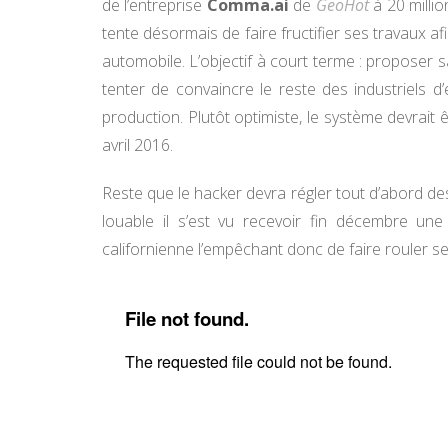
de l’entreprise
Comma.ai
de
GeoHot
à 20 millio
tente désormais de faire fructifier ses travaux 
automobile. L’objectif à court terme : proposer 
tenter de convaincre le reste des industriels d’é
production. Plutôt optimiste, le système devrait ê
avril 2016.
Reste que le hacker devra régler tout d’abord des 
louable il s’est vu recevoir fin décembre une
californienne l’empêchant donc de faire rouler s