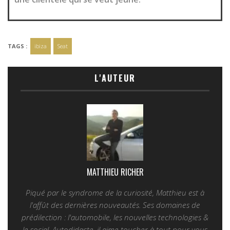
TAGS :
ibiza
Seat
L'AUTEUR
MATTHIEU RICHER
Piqué par le syndrome de la curiosité, Matthieu est à
l'affût des dernières nouveautés. Ses domaines de
prédilection : l'automobile, les nouvelles technologies &
le social. Autodidacte, il aime toucher à tout pour vous