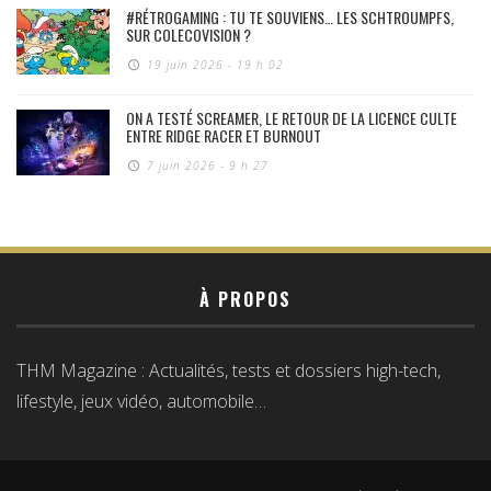
#RÉTROGAMING : TU TE SOUVIENS… LES SCHTROUMPFS,
SUR COLECOVISION ?
19 juin 2026 - 19 h 02
ON A TESTÉ SCREAMER, LE RETOUR DE LA LICENCE CULTE
ENTRE RIDGE RACER ET BURNOUT
7 juin 2026 - 9 h 27
À PROPOS
THM Magazine : Actualités, tests et dossiers high-tech,
lifestyle, jeux vidéo, automobile…