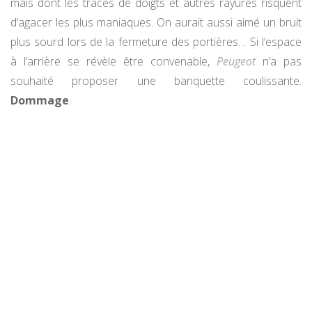
mais dont les traces de doigts et autres rayures risquent
d’agacer les plus maniaques. On aurait aussi aimé un bruit
plus sourd lors de la fermeture des portières… Si l’espace
à l’arrière se révèle être convenable,
Peugeot
n’a pas
souhaité proposer une banquette coulissante.
Dommage
.