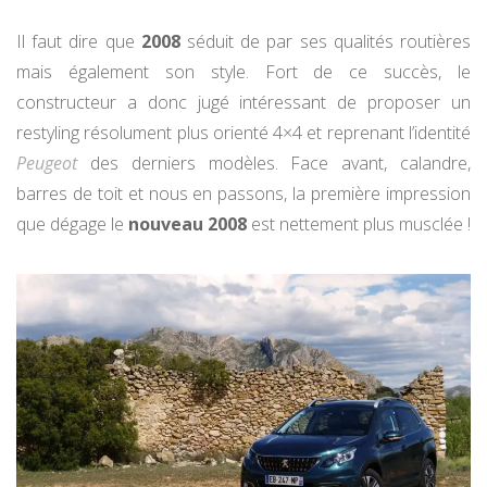
Il faut dire que
2008
séduit de par ses qualités routières
mais également son style. Fort de ce succès, le
constructeur a donc jugé intéressant de proposer un
restyling résolument plus orienté 4×4 et reprenant l’identité
Peugeot
des derniers modèles. Face avant, calandre,
barres de toit et nous en passons, la première impression
que dégage le
nouveau 2008
est nettement plus musclée !