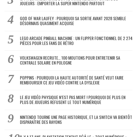
JOUEURS : EMPORTER LA SUPER NINTENDO PARTOUT
GOD OF WAR LAUFEY : POURQUOI SA SORTIE AVANT 2028 SEMBLE
DÉSORMAIS QUASIMENT ACQUISE
LEGO ARCADE PINBALL MACHINE : UN FLIPPER FONCTIONNEL DE 2 274
PIÈCES POUR LES FANS DE RÉTRO
VOLKSWAGEN RECRUTE… 100 MOUTONS POUR ENTRETENIR SA
CENTRALE SOLAIRE EN POLOGNE
POPPINS : POURQUOI LA HAUTE AUTORITÉ DE SANTÉ VEUT FAIRE
REMBOURSER CE JEU VIDÉO CONTRE LA DYSLEXIE
LE JEU VIDÉO PHYSIQUE N’EST PAS MORT ! POURQUOI DE PLUS EN
PLUS DE JOUEURS REFUSENT LE TOUT NUMÉRIQUE
NINTENDO TOURNE UNE PAGE HISTORIQUE, ET LA SWITCH VA BIENTÔT
DISPARAÎTRE DES RAYONS
IL Y A 17 ANS, PLAYSTATION TENTAIT DÉJÀ LE « TOUT NUMÉRIQUE »