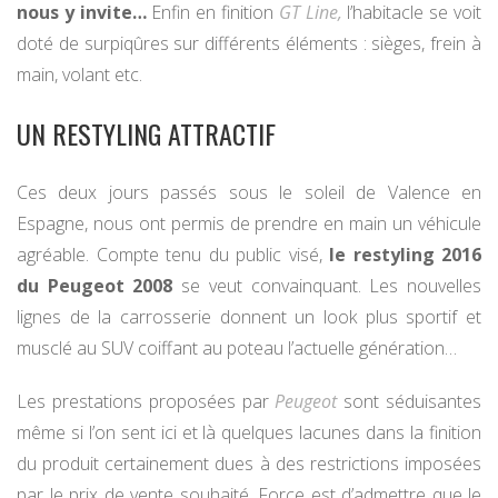
nous y invite…
Enfin en finition
GT Line,
l’habitacle se voit
doté de surpiqûres sur différents éléments : sièges, frein à
main, volant etc.
UN RESTYLING ATTRACTIF
Ces deux jours passés sous le soleil de Valence en
Espagne, nous ont permis de prendre en main un véhicule
agréable. Compte tenu du public visé,
le restyling 2016
du Peugeot 2008
se veut convainquant. Les nouvelles
lignes de la carrosserie donnent un look plus sportif et
musclé au SUV coiffant au poteau l’actuelle génération…
Les prestations proposées par
Peugeot
sont séduisantes
même si l’on sent ici et là quelques lacunes dans la finition
du produit certainement dues à des restrictions imposées
par le prix de vente souhaité. Force est d’admettre que le