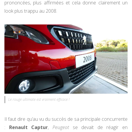
prononcées, plus affirmées et cela donne clairement un
look plus trappu au 2008.
Le rouge ultimate est vraiment efficace !
Il faut dire qu’au vu du succès de sa principale concurrente
:
Renault Captur
,
Peugeot
se devait de réagir en