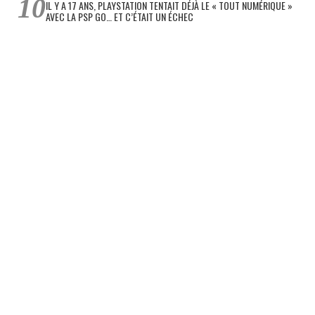
IL Y A 17 ANS, PLAYSTATION TENTAIT DÉJÀ LE « TOUT NUMÉRIQUE »
AVEC LA PSP GO… ET C’ÉTAIT UN ÉCHEC