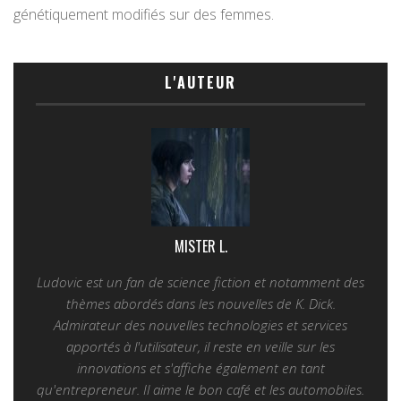
génétiquement modifiés sur des femmes.
L'AUTEUR
MISTER L.
Ludovic est un fan de science fiction et notamment des
thèmes abordés dans les nouvelles de K. Dick.
Admirateur des nouvelles technologies et services
apportés à l'utilisateur, il reste en veille sur les
innovations et s'affiche également en tant
qu'entrepreneur. Il aime le bon café et les automobiles.