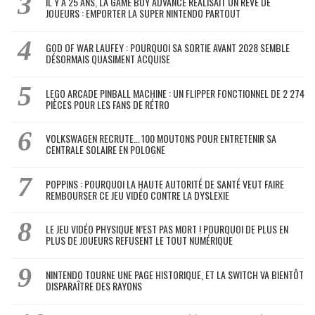
IL Y A 25 ANS, LA GAME BOY ADVANCE RÉALISAIT UN RÊVE DE
JOUEURS : EMPORTER LA SUPER NINTENDO PARTOUT
GOD OF WAR LAUFEY : POURQUOI SA SORTIE AVANT 2028 SEMBLE
DÉSORMAIS QUASIMENT ACQUISE
LEGO ARCADE PINBALL MACHINE : UN FLIPPER FONCTIONNEL DE 2 274
PIÈCES POUR LES FANS DE RÉTRO
VOLKSWAGEN RECRUTE… 100 MOUTONS POUR ENTRETENIR SA
CENTRALE SOLAIRE EN POLOGNE
POPPINS : POURQUOI LA HAUTE AUTORITÉ DE SANTÉ VEUT FAIRE
REMBOURSER CE JEU VIDÉO CONTRE LA DYSLEXIE
LE JEU VIDÉO PHYSIQUE N’EST PAS MORT ! POURQUOI DE PLUS EN
PLUS DE JOUEURS REFUSENT LE TOUT NUMÉRIQUE
NINTENDO TOURNE UNE PAGE HISTORIQUE, ET LA SWITCH VA BIENTÔT
DISPARAÎTRE DES RAYONS