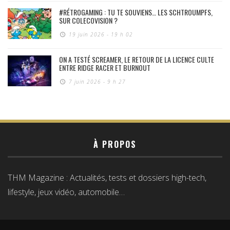
#RÉTROGAMING : TU TE SOUVIENS… LES SCHTROUMPFS,
SUR COLECOVISION ?
19 juin 2026 - 19 h 02
ON A TESTÉ SCREAMER, LE RETOUR DE LA LICENCE CULTE
ENTRE RIDGE RACER ET BURNOUT
7 juin 2026 - 9 h 27
À PROPOS
THM Magazine : Actualités, tests et dossiers high-tech,
lifestyle, jeux vidéo, automobile…