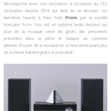
Récompensé pour son innovation à l’occasion du CES
Innovation Awards 2016 qui vient de se dérouler ces
dernières heures à New York,
Prizm
, par la société
française
Prizm Corp
, est un système audio (lecteur) qui
joue de la musique selon les goûts des personnes
présentes dans la pièce et l’adapte au contexte
détecté. Écouter de la musique ne se fera dorénavant plus
de la même manière grâce à ce produit !