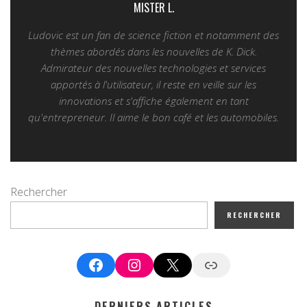
MISTER L.
Ludovic est un fan de science fiction et notamment des
thèmes abordés dans les nouvelles de K. Dick.
Admirateur des nouvelles technologies et services
apportés à l'utilisateur, il reste en veille sur les
innovations et s'affiche également en tant
qu'entrepreneur. Il aime le bon café et les automobiles.
Rechercher
RECHERCHER
Facebook
Instagram
X
Google News
DERNIERS ARTICLES