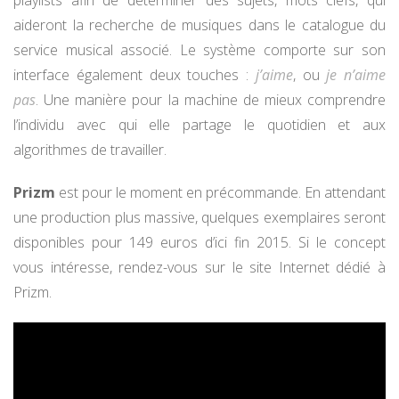
playlists afin de déterminer des sujets, mots clefs, qui
aideront la recherche de musiques dans le catalogue du
service musical associé. Le système comporte sur son
interface également deux touches :
j’aime
, ou
je n’aime
pas
. Une manière pour la machine de mieux comprendre
l’individu avec qui elle partage le quotidien et aux
algorithmes de travailler.
Prizm
est pour le moment en précommande. En attendant
une production plus massive, quelques exemplaires seront
disponibles pour 149 euros d’ici fin 2015. Si le concept
vous intéresse, rendez-vous sur le site Internet dédié à
Prizm.