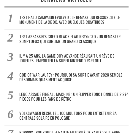
TEST HALO CAMPAIGN EVOLVED : LE REMAKE QUI RESSUSCITE LE
MONUMENT DE LA XBOX, AVEC QUELQUES CICATRICES
TEST ASSASSIN’S CREED BLACK FLAG RESYNCED : UN REMASTER
SOMPTUEUX QUI SUBLIME UN GRAND CLASSIQUE
IL Y A 25 ANS, LA GAME BOY ADVANCE RÉALISAIT UN RÊVE DE
JOUEURS : EMPORTER LA SUPER NINTENDO PARTOUT
GOD OF WAR LAUFEY : POURQUOI SA SORTIE AVANT 2028 SEMBLE
DÉSORMAIS QUASIMENT ACQUISE
LEGO ARCADE PINBALL MACHINE : UN FLIPPER FONCTIONNEL DE 2 274
PIÈCES POUR LES FANS DE RÉTRO
VOLKSWAGEN RECRUTE… 100 MOUTONS POUR ENTRETENIR SA
CENTRALE SOLAIRE EN POLOGNE
POPPINS : POURQUOI LA HAUTE AUTORITÉ DE SANTÉ VEUT FAIRE